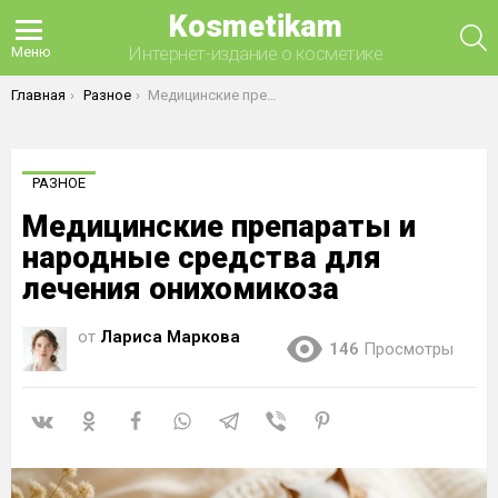
Kosmetikam
П
Интернет-издание о косметике
Меню
Вы здесь:
Главная
Разное
Медицинские препараты и народные средства для лечения онихомикоза
РАЗНОЕ
Медицинские препараты и
народные средства для
лечения онихомикоза
от
Лариса Маркова
146
Просмотры