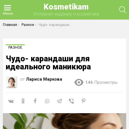
Kosmetikam
П
Интернет-издание о косметике
Меню
Вы здесь:
Главная
Разное
Чудо- карандаши для идеального маникюра
РАЗНОЕ
Чудо- карандаши для
идеального маникюра
от
Лариса Маркова
146
Просмотры