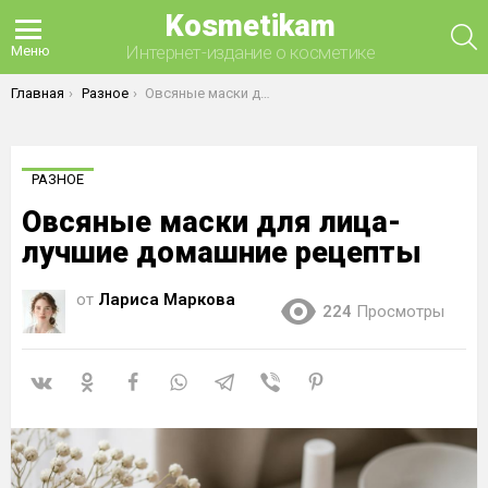
Kosmetikam
П
Интернет-издание о косметике
Меню
Вы здесь:
Главная
Разное
Овсяные маски для лица- лучшие домашние рецепты
РАЗНОЕ
Овсяные маски для лица-
лучшие домашние рецепты
от
Лариса Маркова
224
Просмотры