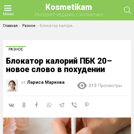
Kosmetikam
П
Интернет-издание о косметике
Меню
Вы здесь:
Главная
Разное
Блокатор калорий ПБК 20– новое слово в похудении
РАЗНОЕ
Блокатор калорий ПБК 20–
новое слово в похудении
от
Лариса Маркова
213
Просмотры