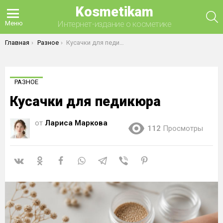
Kosmetikam
П
Интернет-издание о косметике
Меню
Вы здесь:
Главная
Разное
Кусачки для педикюра
РАЗНОЕ
Кусачки для педикюра
от
Лариса Маркова
112
Просмотры