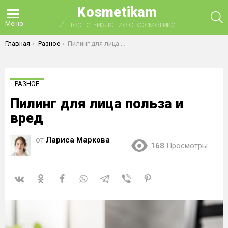
Kosmetikam
П
Интернет-издание о косметике
Меню
Вы здесь:
Главная
Разное
Пилинг для лица польза и вред
РАЗНОЕ
Пилинг для лица польза и
вред
от
Лариса Маркова
168
Просмотры