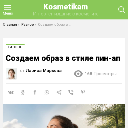
Kosmetikam
П
Интернет-издание о косметике
Меню
Вы здесь:
Главная
Разное
Создаем образ в стиле пин-ап
РАЗНОЕ
Создаем образ в стиле пин-ап
от
Лариса Маркова
168
Просмотры