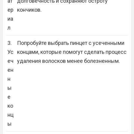
ат
долговечность и сохраняют остроту
ер
кончиков.
иа
л
3.
Попробуйте выбрать пинцет с усеченными
Ус
концами, которые помогут сделать процесс
еч
удаления волосков менее болезненным.
ен
н
ы
е
ко
нц
ы