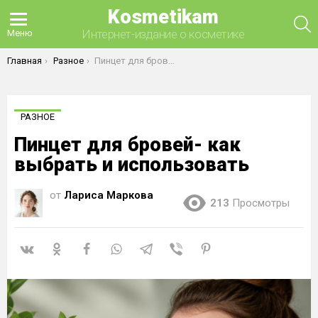
Kosmetikam
П
Интернет-издание о косметике
Меню
Вы здесь:
Главная
Разное
Пинцет для бровей- как выбрать и использовать
РАЗНОЕ
Пинцет для бровей- как
выбрать и использовать
от
Лариса Маркова
213
Просмотры