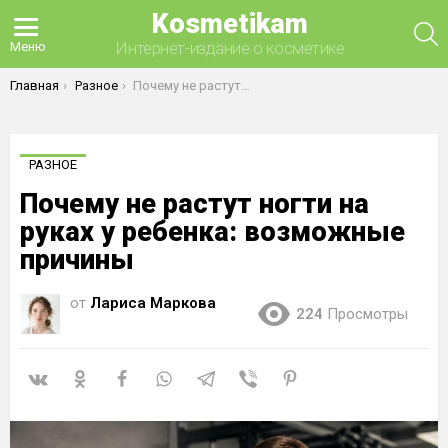
Kosmetikam
П
Интернет-издание о косметике
Меню
Вы здесь:
Главная
Разное
Почему не растут ногти на руках у ребенка: возможные причины
РАЗНОЕ
Почему не растут ногти на
руках у ребенка: возможные
причины
от
Лариса Маркова
224
Просмотры