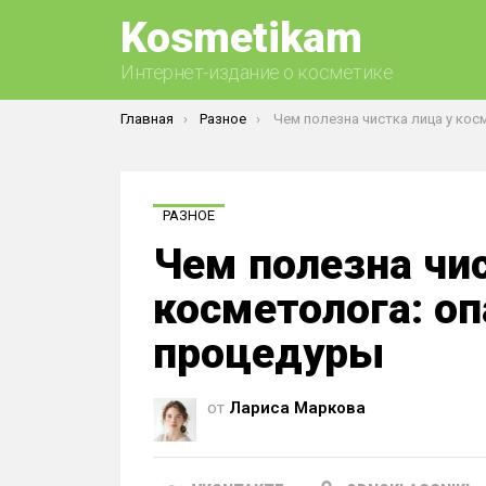
Kosmetikam
Интернет-издание о косметике
Вы здесь:
Главная
Разное
Чем полезна чистка лица у косметолога: опасности 
РАЗНОЕ
Чем полезна чис
косметолога: о
процедуры
от
Лариса Маркова