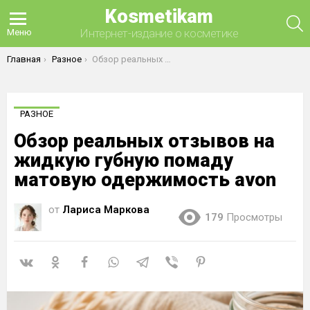
Kosmetikam
П
Интернет-издание о косметике
Меню
Вы здесь:
Главная
Разное
Обзор реальных отзывов на жидкую губную помаду матовую одержимость avon
РАЗНОЕ
Обзор реальных отзывов на
жидкую губную помаду
матовую одержимость avon
от
Лариса Маркова
179
Просмотры