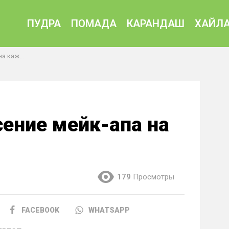
ПУДРА
ПОМАДА
КАРАНДАШ
ХАЙЛА
ый день
сение мейк-апа на
179
Просмотры
FACEBOOK
WHATSAPP