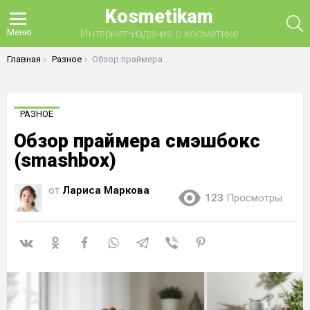
Kosmetikam
П
Интернет-издание о косметике
Меню
Вы здесь:
Главная
Разное
Обзор праймера смэшбокс (smashbox)
РАЗНОЕ
Обзор праймера смэшбокс
(smashbox)
от
Лариса Маркова
123
Просмотры