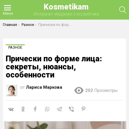
Kosmetikam
П
Интернет-издание о косметике
Меню
Вы здесь:
Главная
Разное
Прически по форме лица: секреты, нюансы, особенности
РАЗНОЕ
Прически по форме лица:
секреты, нюансы,
особенности
от
Лариса Маркова
202
Просмотры