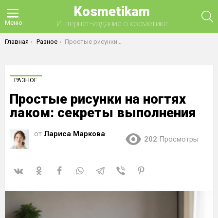
Kosmetikam
П
Интернет-издание о косметике
Меню
Вы здесь:
Главная
Разное
Простые рисунки на ногтях лаком: секреты выполнения
РАЗНОЕ
Простые рисунки на ногтях
лаком: секреты выполнения
от
Лариса Маркова
202
Просмотры