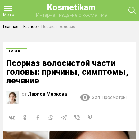
Kosmetikam
П
Интернет-издание о косметике
Меню
Вы здесь:
Главная
Разное
Псориаз волосистой части головы: причины, симптомы, лечение
РАЗНОЕ
Псориаз волосистой части
головы: причины, симптомы,
лечение
от
Лариса Маркова
224
Просмотры