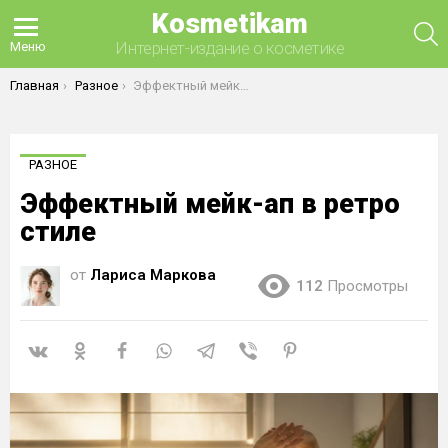
Kosmetikam
П
Интернет-издание о косметике
Меню
Вы здесь:
Главная
Разное
Эффектный мейк-ап в ретро стиле
РАЗНОЕ
Эффектный мейк-ап в ретро
стиле
от
Лариса Маркова
112
Просмотры