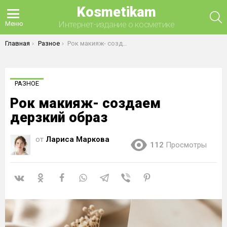
Kosmetikam
П
Интернет-издание о косметике
Меню
Вы здесь:
Главная
Разное
Рок макияж- создаем дерзкий образ
РАЗНОЕ
Рок макияж- создаем
дерзкий образ
от
Лариса Маркова
112
Просмотры