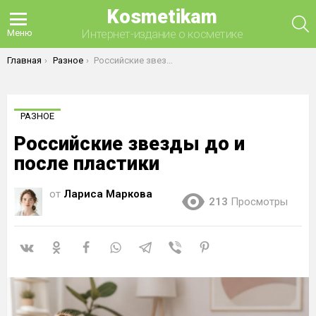
Kosmetikam
П
Интернет-издание о косметике
Меню
Вы здесь:
Главная
Разное
Российские звезды до и после пластики
РАЗНОЕ
Российские звезды до и
после пластики
от
Лариса Маркова
213
Просмотры