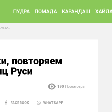
ПУДРА
ПОМАДА
КАРАНДАШ
ХАЙЛА
иц Руси
ки, повторяем
иц Руси
190
Просмотры
FACEBOOK
WHATSAPP