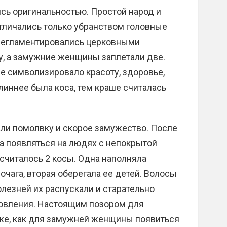
сь оригинальностью. Простой народ и
тличались только убранством головные
 регламентировались церковными
у, а замужние женщины заплетали две.
е символизировало красоту, здоровье,
иннее была коса, тем краше считалась
ли помолвку и скорое замужество. После
а появляться на людях с непокрытой
 считалось 2 косы. Одна наполняла
очага, вторая оберегала ее детей. Волосы
олезней их распускали и старательно
овления. Настоящим позором для
 же, как для замужней женщины появиться