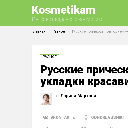
Kosmetikam
Интернет-издание о косметике
Вы здесь:
Главная
Разное
Русские прически, повторяем укладки красав
РАЗНОЕ
Русские причес
укладки красав
от
Лариса Маркова
VKONTAKTE
ODNOKLASSNIKI