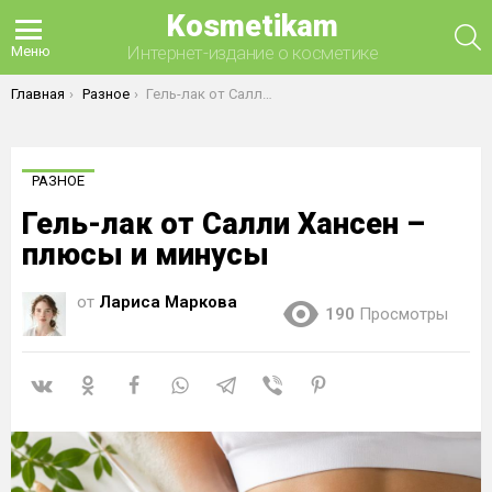
Kosmetikam
П
Интернет-издание о косметике
Меню
Вы здесь:
Главная
Разное
Гель-лак от Салли Хансен – плюсы и минусы
РАЗНОЕ
Гель-лак от Салли Хансен –
плюсы и минусы
от
Лариса Маркова
190
Просмотры