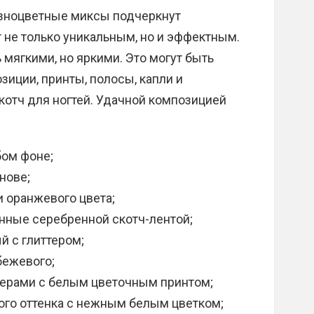
Разноцветные миксы подчеркнут
 не только уникальным, но и эффектным.
мягкими, но яркими. Это могут быть
зиции, принты, полосы, капли и
отч для ногтей. Удачной композицией
бом фоне;
нове;
и оранжевого цвета;
нные серебренной скотч-лентой;
й с глиттером;
бежевого;
дерами с белым цветочным принтом;
ого оттенка с нежным белым цветком;