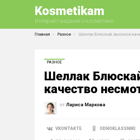
Kosmetikam
Интернет-издание о косметике
Вы здесь:
Главная
Разное
Шеллак Блюскай: высокое качество несмотря на 
РАЗНОЕ
Шеллак Блюскай
качество несмо
от
Лариса Маркова
VKONTAKTE
ODNOKLASSNIKI