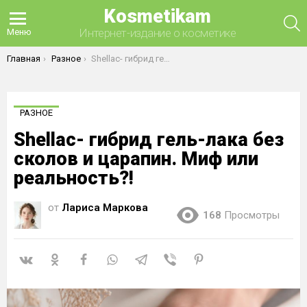
Kosmetikam
П
Интернет-издание о косметике
Меню
Вы здесь:
Главная
Разное
Shellac- гибрид гель-лака без сколов и царапин. Миф или реальность?!
РАЗНОЕ
Shellac- гибрид гель-лака без
сколов и царапин. Миф или
реальность?!
от
Лариса Маркова
168
Просмотры