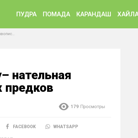
ПУДРА
ПОМАДА
КАРАНДАШ
ХАЙЛА
х предков
у– нательная
 предков
179
Просмотры
FACEBOOK
WHATSAPP