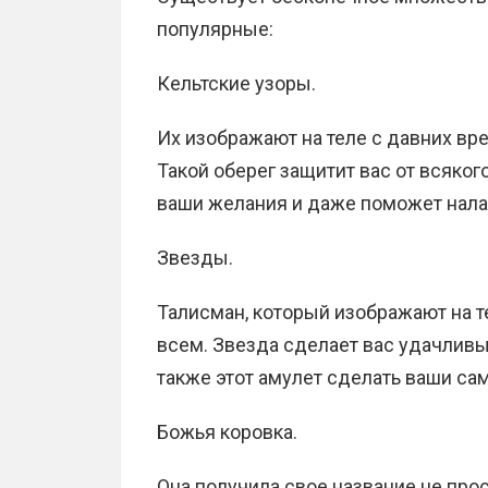
популярные:
Кельтские узоры.
Их изображают на теле с давних вр
Такой оберег защитит вас от всяког
ваши желания и даже поможет нала
Звезды.
Талисман, который изображают на те
всем. Звезда сделает вас удачливы
также этот амулет сделать ваши са
Божья коровка.
Она получила свое название не прос