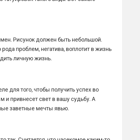
емен. Рисунок должен быть небольшой.
о рода проблем, негатива, воплотит в жизнь
дить личную жизнь.
ле для того, чтобы получить успех во
м и привнесет свет в вашу судьбу. А
мые заветные мечты явью.
то так. Считается, что насекомое каким-то