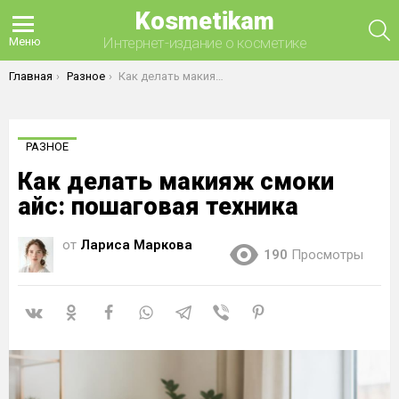
Kosmetikam
П
Интернет-издание о косметике
Меню
Вы здесь:
Главная
Разное
Как делать макияж смоки айс: пошаговая техника
РАЗНОЕ
Как делать макияж смоки
айс: пошаговая техника
от
Лариса Маркова
190
Просмотры