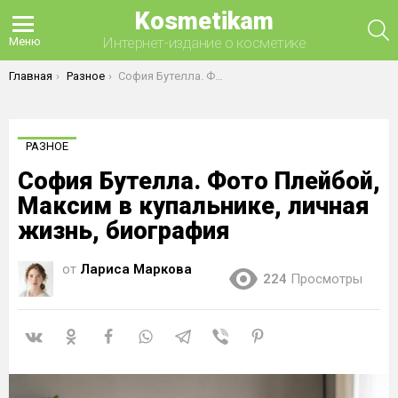
Kosmetikam
П
Интернет-издание о косметике
Меню
Вы здесь:
Главная
Разное
София Бутелла. Фото Плейбой, Максим в купальнике, личная жизнь, биография
РАЗНОЕ
София Бутелла. Фото Плейбой,
Максим в купальнике, личная
жизнь, биография
от
Лариса Маркова
224
Просмотры