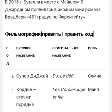
В 2018 г. Бутелла вместе с Майклом Б
Джарданом появилась в экранизации романа
Брэдбери «451 градус по Фаренгейту».
Фильмография[править | править код]
Г
РУССКОЕ
ОРИГИНАЛЬНОЕ
РОЛЬ
О
НАЗВАНИЕ
НАЗВАНИЕ
Д
Супер ДиДжей
DJ: Le défi
Самиа
ф
Кордье —
Les Cordier, juge
Майя
с
стражи
et flic
порядка