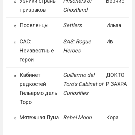
Узники страны
Prisoners of
Бернис
ф
призраков
Ghostland
Поселенцы
Settlers
Ильза
ф
САС:
SAS: Rogue
Ив
с
Неизвестные
Heroes
герои
Кабинет
Guillermo del
ДОКТО
с
редкостей
Toro’s Cabinet of
Р ЗАХРА
Гильермо дель
Curiosities
Торо
Мятежная Луна
Rebel Moon
Кора
ф