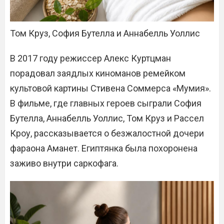
Том Круз, София Бутелла и Аннабелль Уоллис
В 2017 году режиссер Алекс Куртцман
порадовал заядлых киноманов ремейком
культовой картины Стивена Соммерса «Мумия».
В фильме, где главных героев сыграли София
Бутелла, Аннабелль Уоллис, Том Круз и Рассел
Кроу, рассказывается о безжалостной дочери
фараона Аманет. Египтянка была похоронена
заживо внутри саркофага.