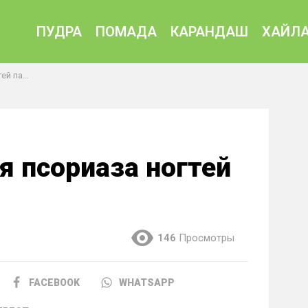
ПУДРА
ПОМАДА
КАРАНДАШ
ХАЙЛА
цев рук
я псориаза ногтей
146
Просмотры
FACEBOOK
WHATSAPP