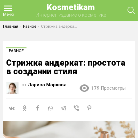
Kosmetikam
П
Интернет-издание о косметике
Меню
Вы здесь:
Главная
Разное
Стрижка андеркат: простота в создании стиля
РАЗНОЕ
Стрижка андеркат: простота
в создании стиля
от
Лариса Маркова
179
Просмотры