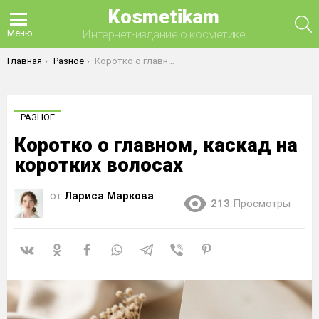
Kosmetikam
П
Интернет-издание о косметике
Меню
Вы здесь:
Главная
Разное
Коротко о главном, каскад на коротких волосах
РАЗНОЕ
Коротко о главном, каскад на
коротких волосах
от
Лариса Маркова
213
Просмотры