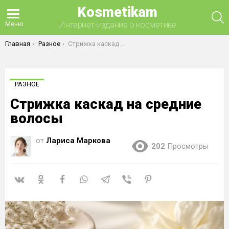
Kosmetikam
П
Интернет-издание о косметике
Меню
Вы здесь:
Главная
Разное
Стрижка каскад на средние волосы
РАЗНОЕ
Стрижка каскад на средние
волосы
от
Лариса Маркова
202
Просмотры