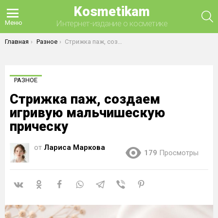
Kosmetikam
П
Интернет-издание о косметике
Меню
Вы здесь:
Главная
Разное
Стрижка паж, создаем игривую мальчишескую прическу
РАЗНОЕ
Стрижка паж, создаем
игривую мальчишескую
прическу
от
Лариса Маркова
179
Просмотры