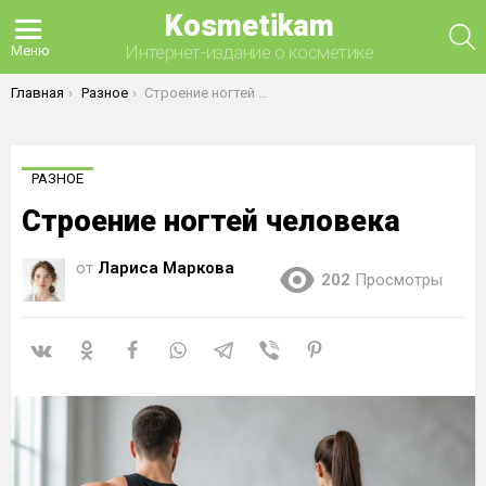
Kosmetikam
П
Интернет-издание о косметике
Меню
Вы здесь:
Главная
Разное
Строение ногтей человека
РАЗНОЕ
Строение ногтей человека
от
Лариса Маркова
202
Просмотры