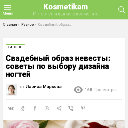
Kosmetikam
П
Интернет-издание о косметике
Меню
Вы здесь:
Главная
Разное
Свадебный образ невесты: советы по выбору дизайна ногтей
РАЗНОЕ
Свадебный образ невесты:
советы по выбору дизайна
ногтей
от
Лариса Маркова
168
Просмотры