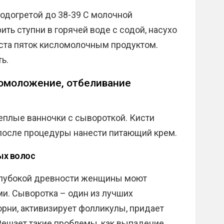
подогретой до 38-39 С молочной
ить ступни в горячей воде с содой, насухо
ста пяток кисломолочным продуктом.
ь.
, омоложение, отбеливание
теплые ванночки с сывороткой. Кисти
 после процедуры нанести питающий крем.
ых волос
 глубокой древности женщины моют
. Сыворотка – один из лучших
орни, активизирует фолликулы, придает
Решает такие проблемы, как выпадение,