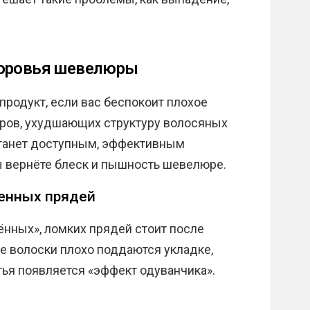
доровья шевелюры
родукт, если вас беспокоит плохое
оров, ухудшающих структуру волосяных
станет доступным, эффективным
ы вернёте блеск и пышность шевелюре.
енных прядей
нных», ломких прядей стоит после
ие волоски плохо поддаются укладке,
тья появляется «эффект одуванчика».