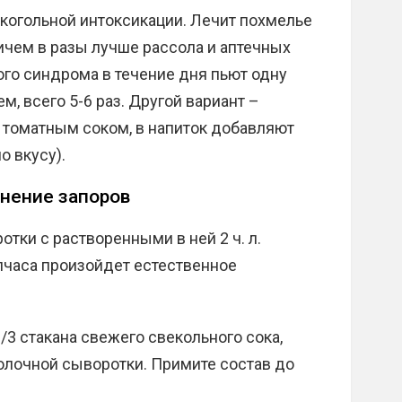
когольной интоксикации. Лечит похмелье
ичем в разы лучше рассола и аптечных
ого синдрома в течение дня пьют одну
м, всего 5-6 раз. Другой вариант –
томатным соком, в напиток добавляют
о вкусу).
анение запоров
тки с растворенными в ней 2 ч. л.
лчаса произойдет естественное
1/3 стакана свежего свекольного сока,
олочной сыворотки. Примите состав до