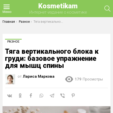
Kosmetikam
П
Интернет-издание о косметике
Меню
Вы здесь:
Главная
Разное
Тяга вертикального блока к груди: базовое упражнение для мышц спины
РАЗНОЕ
Тяга вертикального блока к
груди: базовое упражнение
для мышц спины
от
Лариса Маркова
179
Просмотры