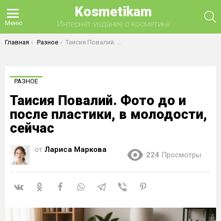
Kosmetikam
П
Интернет-издание о косметике
Меню
Вы здесь:
Главная
Разное
Таисия Повалий. Фото до и после пластики, в молодости, сейчас
РАЗНОЕ
Таисия Повалий. Фото до и
после пластики, в молодости,
сейчас
от
Лариса Маркова
224
Просмотры