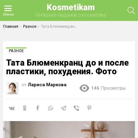
Kosmetikam
П
Интернет-издание о косметике
Меню
Вы здесь:
Главная
Разное
Тата Блюменкранц до и после пластики, похудения. Фото
РАЗНОЕ
Тата Блюменкранц до и после
пластики, похудения. Фото
от
Лариса Маркова
146
Просмотры