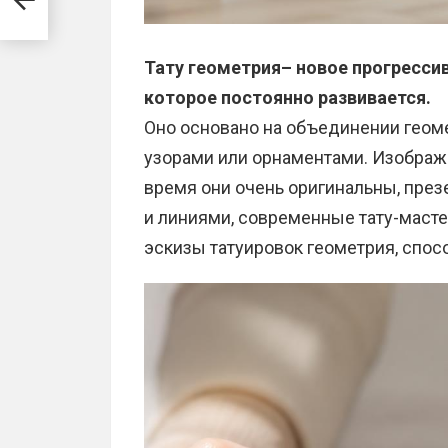
Тату геометрия– новое прогрессив
которое постоянно развивается.
Оно основано на объединении гео
узорами или орнаментами. Изображе
время они очень оригинальны, през
и линиями, современные тату-маст
эскизы татуировок геометрия, спос