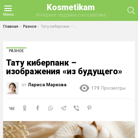
Kosmetikam
П
Интернет-издание о косметике
Меню
Вы здесь:
Главная
Разное
Тату киберпанк – изображения «из будущего»
РАЗНОЕ
Тату киберпанк –
изображения «из будущего»
от
Лариса Маркова
179
Просмотры