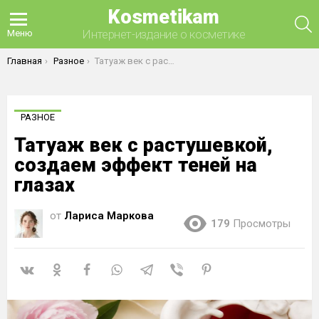
Kosmetikam
П
Интернет-издание о косметике
Меню
Вы здесь:
Главная
Разное
Татуаж век с растушевкой, создаем эффект теней на глазах
РАЗНОЕ
Татуаж век с растушевкой,
создаем эффект теней на
глазах
от
Лариса Маркова
179
Просмотры