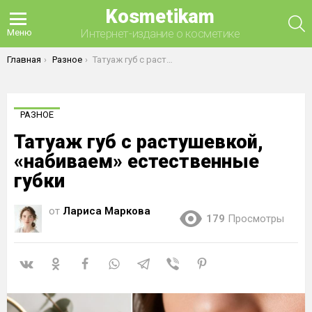
Kosmetikam
П
Интернет-издание о косметике
Меню
Вы здесь:
Главная
Разное
Татуаж губ с растушевкой, «набиваем» естественные губки
РАЗНОЕ
Татуаж губ с растушевкой,
«набиваем» естественные
губки
от
Лариса Маркова
179
Просмотры