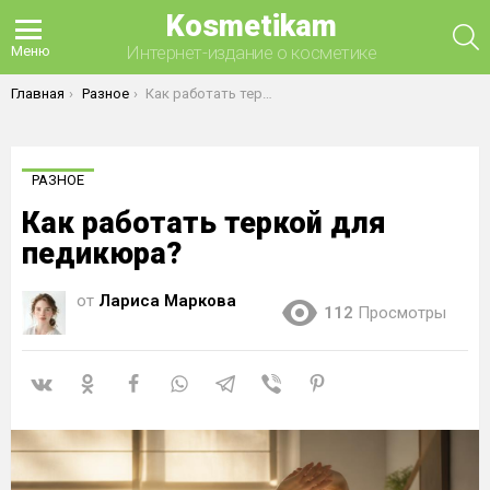
Kosmetikam
П
Интернет-издание о косметике
Меню
Вы здесь:
Главная
Разное
Как работать теркой для педикюра?
РАЗНОЕ
Как работать теркой для
педикюра?
от
Лариса Маркова
112
Просмотры