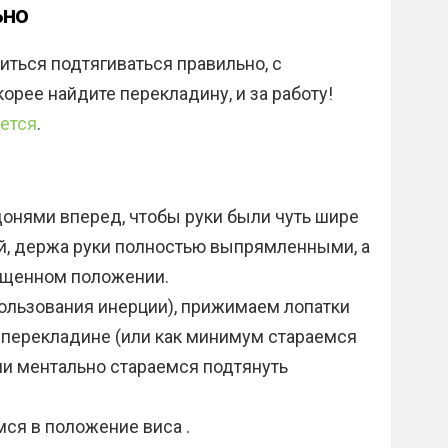
ьно
иться подтягиваться правильно, с
корее найдите перекладину, и за работу!
ается
.
онями вперед, чтобы руки были чуть шире
ей, держа руки полностью выпрямленными, а
ещенном положении.
пользования инерции), прижимаем лопатки
к перекладине (или как минимум стараемся
ли ментально стараемся подтянуть
мся в положение виса .