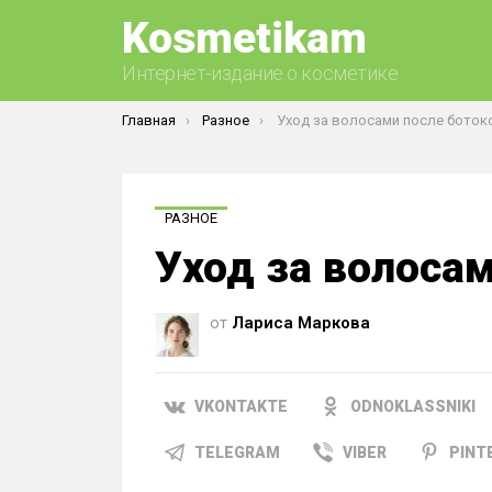
Kosmetikam
Интернет-издание о косметике
Вы здесь:
Главная
Разное
Уход за волосами после боток
РАЗНОЕ
Уход за волосам
от
Лариса Маркова
VKONTAKTE
ODNOKLASSNIKI
TELEGRAM
VIBER
PINT