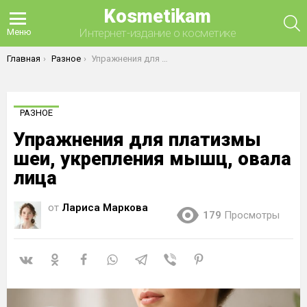
Kosmetikam
П
Интернет-издание о косметике
Меню
Вы здесь:
Главная
Разное
Упражнения для платизмы шеи, укрепления мышц, овала лица
РАЗНОЕ
Упражнения для платизмы
шеи, укрепления мышц, овала
лица
от
Лариса Маркова
179
Просмотры