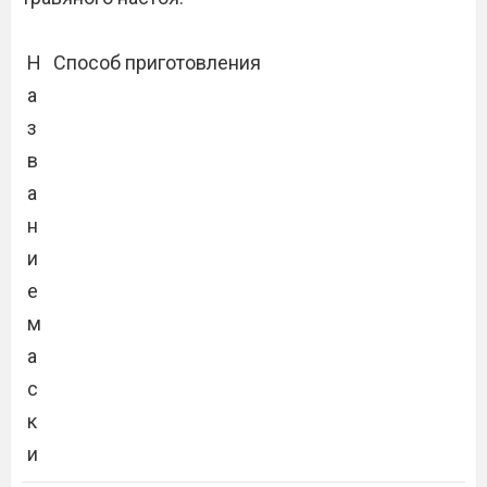
Н
Способ приготовления
а
з
в
а
н
и
е
м
а
с
к
и