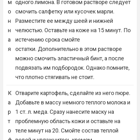
м
одного лимона. В готовом растворе следует
о
смочить салфетку или кусочек марли.
н
Разместите ее между шеей и нижней
н
челюстью. Оставьте на коже на 15 минут. По
а
истечению срока смойте
я
остатки. Дополнительно в этом растворе
можно смочить эластичный бинт, а после
подвязать им подбородок. Однако помните,
что плотно стягивать не стоит.
К
Отварите картофель, сделайте из него пюре.
а
Добавьте в массу немного теплого молока и
р
1 ст. л. меда. Сразу нанесите маску на
т
проблемную область кожи и оставьте на
о
теле минут на 20. Смойте состав теплой
ф
водой и увлажнитесь кремом.