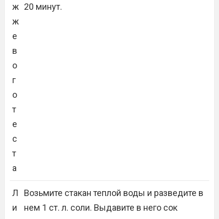
ж
20 минут.
ж
е
в
о
г
о
т
е
с
т
а
Л
Возьмите стакан теплой воды и разведите в
и
нем 1 ст. л. соли. Выдавите в него сок