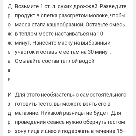
Д
Возьмите 1 ст. л. сухих дрожжей. Разведите
р
продукт в слегка разогретом молоке, чтобы
о
масса стала кашеобразной. Оставьте смесь
ж
в теплом месте настаиваться на 10
ж
минут. Нанесите маску на выбранный
е
участок и оставьте ее там на 30 минут.
в
Смывайте состав теплой водой.
а
я
И
Для этого необязательно самостоятельного
з
готовить тесто, вы можете взять его в
д
магазине. Никакой разницы не будет. Для
р
проведения сеанса нужно обернуть тестом
о
зону лица и шею и подержать в течение 15–