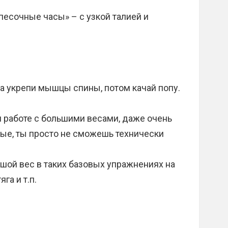
песочные часы» – с узкой талией и
а укрепи мышцы спины, потом качай попу.
и работе с большими весами, даже очень
е, ты просто не сможешь технически
шой вес в таких базовых упражнениях на
га и т.п.
ы