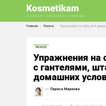
Kosmetikam
Интернет-издание о косметике
Вы здесь:
Главная
Разное
Упражнения на спину для девушек с гантелями, штангой, на турнике в домаш
РАЗНОЕ
Упражнения на 
с гантелями, шт
домашних усло
от
Лариса Маркова