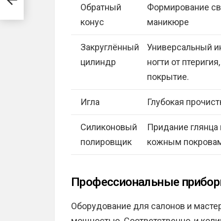
Обратный
Формирование св
конус
маникюре
Закруглённый
Универсальный ин
цилиндр
ногти от птеригия
покрытие.
Игла
Глубокая прочист
Силиконовый
Придание глянца 
полировщик
кожным покрова
Профессиональные прибо
Оборудование для салонов и масте
мощностью. Соответственно, и коли