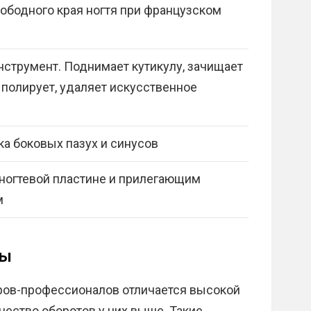
ободного края ногтя при французском
струмент. Поднимает кутикулу, зачищает
, полирует, удаляет искусственное
ка боковых пазух и синусов
ногтевой пластине и прилегающим
м
ры
ров-профессионалов отличается высокой
чество оборотов у них выше. Такие