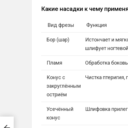
Какие насадки к чему примен
Вид фрезы
Функция
Бор (шар)
Истончает и мягк
шлифует ногтевой
Пламя
Обработка боков
Конус с
Чистка птеригия,
закруглённым
остриём
Усечённый
Шлифовка прилег
конус