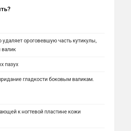
ять?
о удаляет ороговевшую часть кутикулы,
 валик
ых пазух
 придание гладкости боковым валикам.
ающей к ногтевой пластине кожи