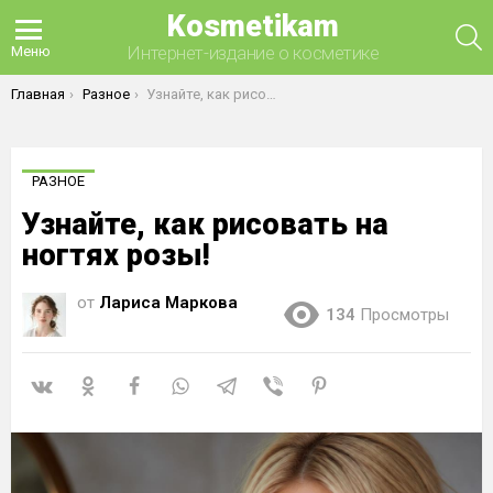
Kosmetikam
П
Интернет-издание о косметике
Меню
Вы здесь:
Главная
Разное
Узнайте, как рисовать на ногтях розы!
РАЗНОЕ
Узнайте, как рисовать на
ногтях розы!
от
Лариса Маркова
134
Просмотры