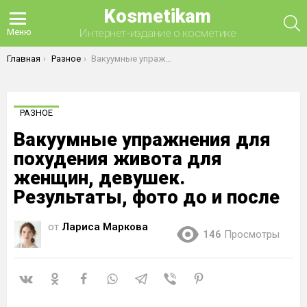
Kosmetikam
П
Интернет-издание о косметике
Меню
Вы здесь:
Главная
Разное
Вакуумные упражнения для похудения живота для женщин, девушек. Результаты, фото до и после
РАЗНОЕ
Вакуумные упражнения для
похудения живота для
женщин, девушек.
Результаты, фото до и после
от
Лариса Маркова
146
Просмотры