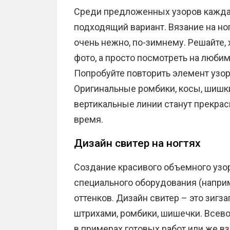
Среди предложенных узоров кажда
подходящий вариант. Вязание на ног
очень нежно, по-зимнему. Решайте,
фото, а просто посмотреть на люби
Попробуйте повторить элемент узора
Оригинальные ромбики, косы, шишки
вертикальные линии станут прекрас
время.
Дизайн свитер на ногтях
Создание красивого объемного узо
специального оборудования (наприм
оттенков. Дизайн свитер – это зигз
штрихами, ромбики, шишечки. Всев
в примерах готовых работ или же в