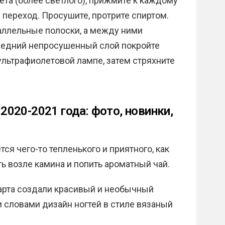
ета (более светлого), прижмите к каждому
 переход. Просушите, протрите спиртом.
аллельные полоски, а между ними
ледний непросушенный слой покройте
ультрафиолетовой лампе, затем стряхните
020-2021 года: фото, новинки,
ся чего-то тепленького и приятного, как
ть возле камина и попить ароматный чай.
-арта создали красивый и необычный
 словами дизайн ногтей в стиле вязаный